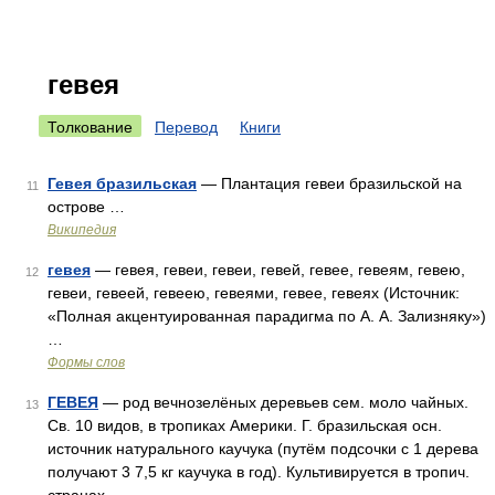
гевея
Толкование
Перевод
Книги
Гевея бразильская
— Плантация гевеи бразильской на
11
острове …
Википедия
гевея
— гевея, гевеи, гевеи, гевей, гевее, гевеям, гевею,
12
гевеи, гевеей, гевеею, гевеями, гевее, гевеях (Источник:
«Полная акцентуированная парадигма по А. А. Зализняку»)
…
Формы слов
ГЕВЕЯ
— род вечнозелёных деревьев сем. моло чайных.
13
Св. 10 видов, в тропиках Америки. Г. бразильская осн.
источник натурального каучука (путём подсочки с 1 дерева
получают 3 7,5 кг каучука в год). Культивируется в тропич.