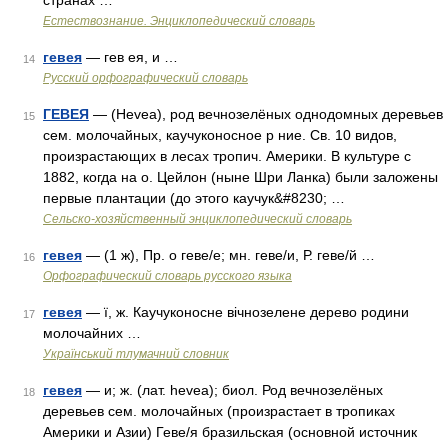
странах …
Естествознание. Энциклопедический словарь
гевея
— гев ея, и …
14
Русский орфографический словарь
ГЕВЕЯ
— (Hevea), род вечнозелёных однодомных деревьев
15
сем. молочайных, каучуконосное р ние. Св. 10 видов,
произрастающих в лесах тропич. Америки. В культуре с
1882, когда на о. Цейлон (ныне Шри Ланка) были заложены
первые плантации (до этого каучук&#8230; …
Сельско-хозяйственный энциклопедический словарь
гевея
— (1 ж), Пр. о геве/е; мн. геве/и, Р. геве/й …
16
Орфографический словарь русского языка
гевея
— ї, ж. Каучуконосне вічнозелене дерево родини
17
молочайних …
Український тлумачний словник
гевея
— и; ж. (лат. hevea); биол. Род вечнозелёных
18
деревьев сем. молочайных (произрастает в тропиках
Америки и Азии) Геве/я бразильская (основной источник