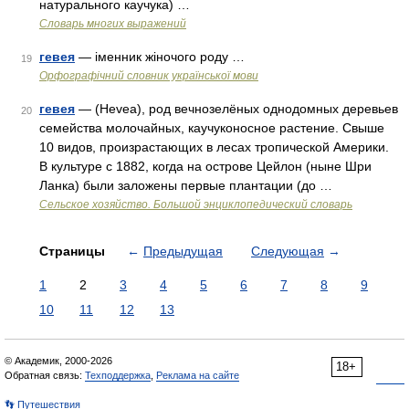
натурального каучука) …
Словарь многих выражений
гевея
— іменник жіночого роду …
19
Орфографічний словник української мови
гевея
— (Hevea), род вечнозелёных однодомных деревьев
20
семейства молочайных, каучуконосное растение. Свыше
10 видов, произрастающих в лесах тропической Америки.
В культуре с 1882, когда на острове Цейлон (ныне Шри
Ланка) были заложены первые плантации (до …
Сельское хозяйство. Большой энциклопедический словарь
Страницы
←
Предыдущая
Следующая
→
1
2
3
4
5
6
7
8
9
10
11
12
13
© Академик, 2000-2026
18+
Обратная связь:
Техподдержка
,
Реклама на сайте
👣 Путешествия